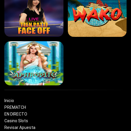
Inicio
PREMATCH
EN DIRECTO
Casino Slots
Revisar Apuesta